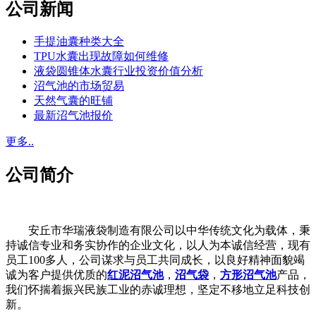
公司新闻
手提油囊种类大全
TPU水囊出现故障如何维修
液袋圆锥体水囊行业投资价值分析
沼气池的市场贸易
天然气囊的旺铺
最新沼气池报价
更多..
公司简介
安丘市华瑞液袋制造有限公司以中华传统文化为载体，秉
持诚信专业和务实协作的企业文化，以人为本诚信经营，现有
员工100多人，公司谋求与员工共同成长，以良好精神面貌竭
诚为客户提供优质的
红泥沼气池
，
沼气袋
，
方形沼气池
产品，
我们怀揣着振兴民族工业的赤诚理想，坚定不移地立足科技创
新。