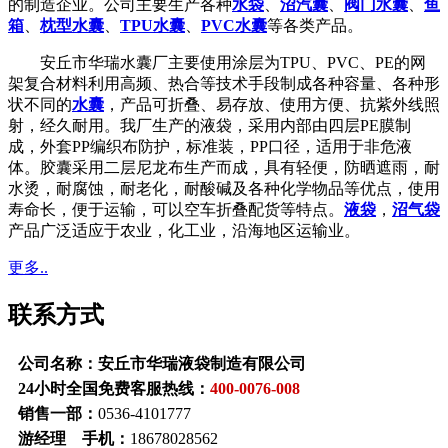
的制造企业。公司主要生产各种
水袋
、
沼汽囊
、
阀门水囊
、
鱼
箱
、
枕型水囊
、
TPU水囊
、
PVC水囊
等各类产品。
安丘市华瑞水囊厂主要使用涂层为TPU、PVC、PE的网
架复合材料利用高频、热合等技术手段制成各种容量、各种形
状不同的
水囊
，产品可折叠、易存放、使用方便、抗紫外线照
射，经久耐用。我厂生产的液袋，采用内部由四层PE膜制
成，外套PP编织布防护，标准装，PP口径，适用于非危液
体。胶囊采用二层尼龙布生产而成，具有轻便，防晒遮雨，耐
水烫，耐腐蚀，耐老化，耐酸碱及各种化学物品等优点，使用
寿命长，便于运输，可以空车折叠配货等特点。
液袋
，
沼气袋
产品广泛适应于农业，化工业，沿海地区运输业。
更多..
联系方式
公司名称：安丘市华瑞液袋制造有限公司
24小时全国免费客服热线：
400-0076-008
销售一部：
0536-4101777
游经理 手机：
18678028562