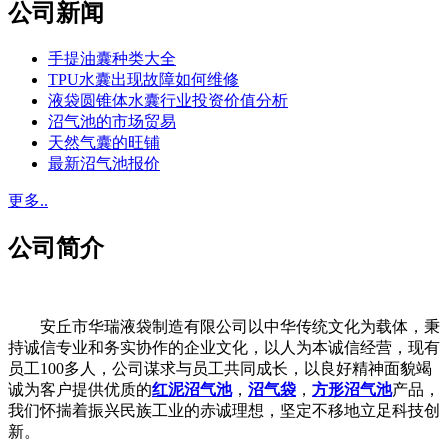
公司新闻
手提油囊种类大全
TPU水囊出现故障如何维修
液袋圆锥体水囊行业投资价值分析
沼气池的市场贸易
天然气囊的旺铺
最新沼气池报价
更多..
公司简介
安丘市华瑞液袋制造有限公司以中华传统文化为载体，秉
持诚信专业和务实协作的企业文化，以人为本诚信经营，现有
员工100多人，公司谋求与员工共同成长，以良好精神面貌竭
诚为客户提供优质的
红泥沼气池
，
沼气袋
，
方形沼气池
产品，
我们怀揣着振兴民族工业的赤诚理想，坚定不移地立足科技创
新。