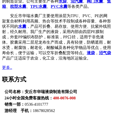
的制造企业。公司主要生产各种
水袋
、
沼汽囊
、
阀门水囊
、
鱼
箱
、
枕型水囊
、
TPU水囊
、
PVC水囊
等各类产品。
安丘市华瑞水囊厂主要使用涂层为TPU、PVC、PE的网
架复合材料利用高频、热合等技术手段制成各种容量、各种形
状不同的
水囊
，产品可折叠、易存放、使用方便、抗紫外线照
射，经久耐用。我厂生产的液袋，采用内部由四层PE膜制
成，外套PP编织布防护，标准装，PP口径，适用于非危液
体。胶囊采用二层尼龙布生产而成，具有轻便，防晒遮雨，耐
水烫，耐腐蚀，耐老化，耐酸碱及各种化学物品等优点，使用
寿命长，便于运输，可以空车折叠配货等特点。
液袋
，
沼气袋
产品广泛适应于农业，化工业，沿海地区运输业。
更多..
联系方式
公司名称：安丘市华瑞液袋制造有限公司
24小时全国免费客服热线：
400-0076-008
销售一部：
0536-4101777
游经理 手机：
18678028562