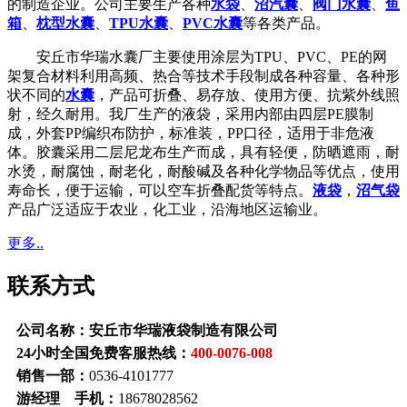
的制造企业。公司主要生产各种
水袋
、
沼汽囊
、
阀门水囊
、
鱼
箱
、
枕型水囊
、
TPU水囊
、
PVC水囊
等各类产品。
安丘市华瑞水囊厂主要使用涂层为TPU、PVC、PE的网
架复合材料利用高频、热合等技术手段制成各种容量、各种形
状不同的
水囊
，产品可折叠、易存放、使用方便、抗紫外线照
射，经久耐用。我厂生产的液袋，采用内部由四层PE膜制
成，外套PP编织布防护，标准装，PP口径，适用于非危液
体。胶囊采用二层尼龙布生产而成，具有轻便，防晒遮雨，耐
水烫，耐腐蚀，耐老化，耐酸碱及各种化学物品等优点，使用
寿命长，便于运输，可以空车折叠配货等特点。
液袋
，
沼气袋
产品广泛适应于农业，化工业，沿海地区运输业。
更多..
联系方式
公司名称：安丘市华瑞液袋制造有限公司
24小时全国免费客服热线：
400-0076-008
销售一部：
0536-4101777
游经理 手机：
18678028562