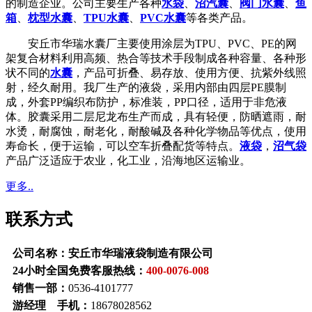
的制造企业。公司主要生产各种
水袋
、
沼汽囊
、
阀门水囊
、
鱼
箱
、
枕型水囊
、
TPU水囊
、
PVC水囊
等各类产品。
安丘市华瑞水囊厂主要使用涂层为TPU、PVC、PE的网
架复合材料利用高频、热合等技术手段制成各种容量、各种形
状不同的
水囊
，产品可折叠、易存放、使用方便、抗紫外线照
射，经久耐用。我厂生产的液袋，采用内部由四层PE膜制
成，外套PP编织布防护，标准装，PP口径，适用于非危液
体。胶囊采用二层尼龙布生产而成，具有轻便，防晒遮雨，耐
水烫，耐腐蚀，耐老化，耐酸碱及各种化学物品等优点，使用
寿命长，便于运输，可以空车折叠配货等特点。
液袋
，
沼气袋
产品广泛适应于农业，化工业，沿海地区运输业。
更多..
联系方式
公司名称：安丘市华瑞液袋制造有限公司
24小时全国免费客服热线：
400-0076-008
销售一部：
0536-4101777
游经理 手机：
18678028562