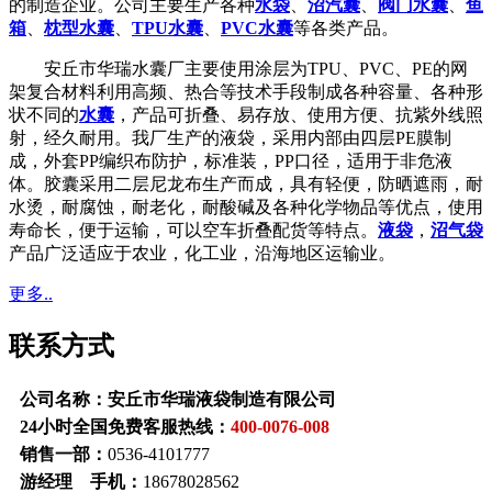
的制造企业。公司主要生产各种
水袋
、
沼汽囊
、
阀门水囊
、
鱼
箱
、
枕型水囊
、
TPU水囊
、
PVC水囊
等各类产品。
安丘市华瑞水囊厂主要使用涂层为TPU、PVC、PE的网
架复合材料利用高频、热合等技术手段制成各种容量、各种形
状不同的
水囊
，产品可折叠、易存放、使用方便、抗紫外线照
射，经久耐用。我厂生产的液袋，采用内部由四层PE膜制
成，外套PP编织布防护，标准装，PP口径，适用于非危液
体。胶囊采用二层尼龙布生产而成，具有轻便，防晒遮雨，耐
水烫，耐腐蚀，耐老化，耐酸碱及各种化学物品等优点，使用
寿命长，便于运输，可以空车折叠配货等特点。
液袋
，
沼气袋
产品广泛适应于农业，化工业，沿海地区运输业。
更多..
联系方式
公司名称：安丘市华瑞液袋制造有限公司
24小时全国免费客服热线：
400-0076-008
销售一部：
0536-4101777
游经理 手机：
18678028562