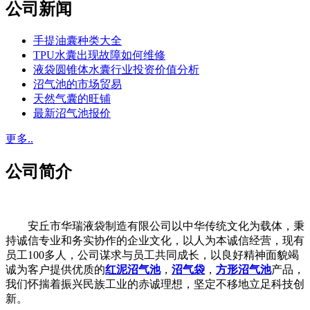
公司新闻
手提油囊种类大全
TPU水囊出现故障如何维修
液袋圆锥体水囊行业投资价值分析
沼气池的市场贸易
天然气囊的旺铺
最新沼气池报价
更多..
公司简介
安丘市华瑞液袋制造有限公司以中华传统文化为载体，秉
持诚信专业和务实协作的企业文化，以人为本诚信经营，现有
员工100多人，公司谋求与员工共同成长，以良好精神面貌竭
诚为客户提供优质的
红泥沼气池
，
沼气袋
，
方形沼气池
产品，
我们怀揣着振兴民族工业的赤诚理想，坚定不移地立足科技创
新。