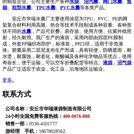
的制造企业。公司主要生产各种
水袋
、
沼汽囊
、
阀门水囊
、
鱼
箱
、
枕型水囊
、
TPU水囊
、
PVC水囊
等各类产品。
安丘市华瑞水囊厂主要使用涂层为TPU、PVC、PE的网
架复合材料利用高频、热合等技术手段制成各种容量、各种形
状不同的
水囊
，产品可折叠、易存放、使用方便、抗紫外线照
射，经久耐用。我厂生产的液袋，采用内部由四层PE膜制
成，外套PP编织布防护，标准装，PP口径，适用于非危液
体。胶囊采用二层尼龙布生产而成，具有轻便，防晒遮雨，耐
水烫，耐腐蚀，耐老化，耐酸碱及各种化学物品等优点，使用
寿命长，便于运输，可以空车折叠配货等特点。
液袋
，
沼气袋
产品广泛适应于农业，化工业，沿海地区运输业。
更多..
联系方式
公司名称：安丘市华瑞液袋制造有限公司
24小时全国免费客服热线：
400-0076-008
销售一部：
0536-4101777
游经理 手机：
18678028562