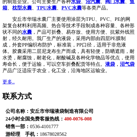
的制造企业。公司主要生产各种
水袋
、
沼汽囊
、
阀门水囊
、
鱼
箱
、
枕型水囊
、
TPU水囊
、
PVC水囊
等各类产品。
安丘市华瑞水囊厂主要使用涂层为TPU、PVC、PE的网
架复合材料利用高频、热合等技术手段制成各种容量、各种形
状不同的
水囊
，产品可折叠、易存放、使用方便、抗紫外线照
射，经久耐用。我厂生产的液袋，采用内部由四层PE膜制
成，外套PP编织布防护，标准装，PP口径，适用于非危液
体。胶囊采用二层尼龙布生产而成，具有轻便，防晒遮雨，耐
水烫，耐腐蚀，耐老化，耐酸碱及各种化学物品等优点，使用
寿命长，便于运输，可以空车折叠配货等特点。
液袋
，
沼气袋
产品广泛适应于农业，化工业，沿海地区运输业。
更多..
联系方式
公司名称：安丘市华瑞液袋制造有限公司
24小时全国免费客服热线：
400-0076-008
销售一部：
0536-4101777
游经理 手机：
18678028562