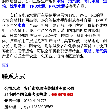
的制造企业。公司主要生产各种
水袋
、
沼汽囊
、
阀门水囊
、
鱼
箱
、
枕型水囊
、
TPU水囊
、
PVC水囊
等各类产品。
安丘市华瑞水囊厂主要使用涂层为TPU、PVC、PE的网
架复合材料利用高频、热合等技术手段制成各种容量、各种形
状不同的
水囊
，产品可折叠、易存放、使用方便、抗紫外线照
射，经久耐用。我厂生产的液袋，采用内部由四层PE膜制
成，外套PP编织布防护，标准装，PP口径，适用于非危液
体。胶囊采用二层尼龙布生产而成，具有轻便，防晒遮雨，耐
水烫，耐腐蚀，耐老化，耐酸碱及各种化学物品等优点，使用
寿命长，便于运输，可以空车折叠配货等特点。
液袋
，
沼气袋
产品广泛适应于农业，化工业，沿海地区运输业。
更多..
联系方式
公司名称：安丘市华瑞液袋制造有限公司
24小时全国免费客服热线：
400-0076-008
销售一部：
0536-4101777
游经理 手机：
18678028562