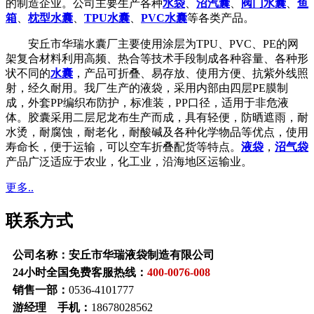
的制造企业。公司主要生产各种
水袋
、
沼汽囊
、
阀门水囊
、
鱼
箱
、
枕型水囊
、
TPU水囊
、
PVC水囊
等各类产品。
安丘市华瑞水囊厂主要使用涂层为TPU、PVC、PE的网
架复合材料利用高频、热合等技术手段制成各种容量、各种形
状不同的
水囊
，产品可折叠、易存放、使用方便、抗紫外线照
射，经久耐用。我厂生产的液袋，采用内部由四层PE膜制
成，外套PP编织布防护，标准装，PP口径，适用于非危液
体。胶囊采用二层尼龙布生产而成，具有轻便，防晒遮雨，耐
水烫，耐腐蚀，耐老化，耐酸碱及各种化学物品等优点，使用
寿命长，便于运输，可以空车折叠配货等特点。
液袋
，
沼气袋
产品广泛适应于农业，化工业，沿海地区运输业。
更多..
联系方式
公司名称：安丘市华瑞液袋制造有限公司
24小时全国免费客服热线：
400-0076-008
销售一部：
0536-4101777
游经理 手机：
18678028562