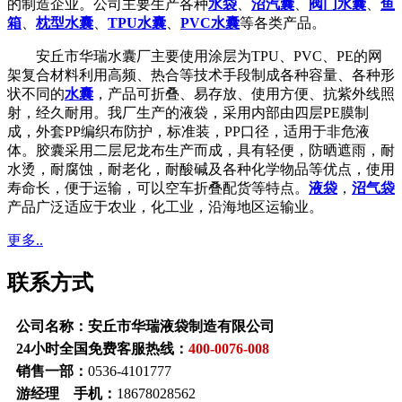
的制造企业。公司主要生产各种
水袋
、
沼汽囊
、
阀门水囊
、
鱼
箱
、
枕型水囊
、
TPU水囊
、
PVC水囊
等各类产品。
安丘市华瑞水囊厂主要使用涂层为TPU、PVC、PE的网
架复合材料利用高频、热合等技术手段制成各种容量、各种形
状不同的
水囊
，产品可折叠、易存放、使用方便、抗紫外线照
射，经久耐用。我厂生产的液袋，采用内部由四层PE膜制
成，外套PP编织布防护，标准装，PP口径，适用于非危液
体。胶囊采用二层尼龙布生产而成，具有轻便，防晒遮雨，耐
水烫，耐腐蚀，耐老化，耐酸碱及各种化学物品等优点，使用
寿命长，便于运输，可以空车折叠配货等特点。
液袋
，
沼气袋
产品广泛适应于农业，化工业，沿海地区运输业。
更多..
联系方式
公司名称：安丘市华瑞液袋制造有限公司
24小时全国免费客服热线：
400-0076-008
销售一部：
0536-4101777
游经理 手机：
18678028562