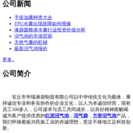
公司新闻
手提油囊种类大全
TPU水囊出现故障如何维修
液袋圆锥体水囊行业投资价值分析
沼气池的市场贸易
天然气囊的旺铺
最新沼气池报价
更多..
公司简介
安丘市华瑞液袋制造有限公司以中华传统文化为载体，秉
持诚信专业和务实协作的企业文化，以人为本诚信经营，现有
员工100多人，公司谋求与员工共同成长，以良好精神面貌竭
诚为客户提供优质的
红泥沼气池
，
沼气袋
，
方形沼气池
产品，
我们怀揣着振兴民族工业的赤诚理想，坚定不移地立足科技创
新。