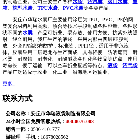
的制造企业。公司主要生产各种
水袋
、
沼汽囊
、
阀门水囊
、
鱼
箱
、
枕型水囊
、
TPU水囊
、
PVC水囊
等各类产品。
安丘市华瑞水囊厂主要使用涂层为TPU、PVC、PE的网
架复合材料利用高频、热合等技术手段制成各种容量、各种形
状不同的
水囊
，产品可折叠、易存放、使用方便、抗紫外线照
射，经久耐用。我厂生产的液袋，采用内部由四层PE膜制
成，外套PP编织布防护，标准装，PP口径，适用于非危液
体。胶囊采用二层尼龙布生产而成，具有轻便，防晒遮雨，耐
水烫，耐腐蚀，耐老化，耐酸碱及各种化学物品等优点，使用
寿命长，便于运输，可以空车折叠配货等特点。
液袋
，
沼气袋
产品广泛适应于农业，化工业，沿海地区运输业。
更多..
联系方式
公司名称：安丘市华瑞液袋制造有限公司
24小时全国免费客服热线：
400-0076-008
销售一部：
0536-4101777
游经理 手机：
18678028562