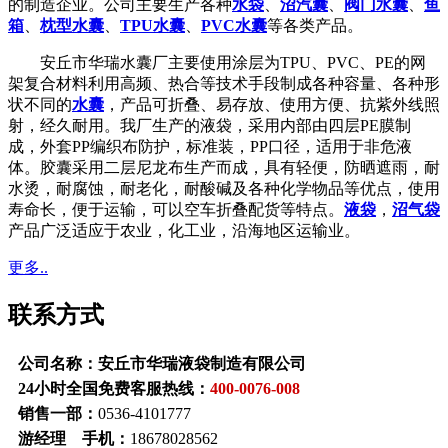
的制造企业。公司主要生产各种
水袋
、
沼汽囊
、
阀门水囊
、
鱼
箱
、
枕型水囊
、
TPU水囊
、
PVC水囊
等各类产品。
安丘市华瑞水囊厂主要使用涂层为TPU、PVC、PE的网
架复合材料利用高频、热合等技术手段制成各种容量、各种形
状不同的
水囊
，产品可折叠、易存放、使用方便、抗紫外线照
射，经久耐用。我厂生产的液袋，采用内部由四层PE膜制
成，外套PP编织布防护，标准装，PP口径，适用于非危液
体。胶囊采用二层尼龙布生产而成，具有轻便，防晒遮雨，耐
水烫，耐腐蚀，耐老化，耐酸碱及各种化学物品等优点，使用
寿命长，便于运输，可以空车折叠配货等特点。
液袋
，
沼气袋
产品广泛适应于农业，化工业，沿海地区运输业。
更多..
联系方式
公司名称：安丘市华瑞液袋制造有限公司
24小时全国免费客服热线：
400-0076-008
销售一部：
0536-4101777
游经理 手机：
18678028562