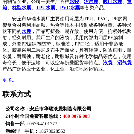
的制造企业。公司主要生产各种
水袋
、
沼汽囊
、
阀门水囊
、
鱼
箱
、
枕型水囊
、
TPU水囊
、
PVC水囊
等各类产品。
安丘市华瑞水囊厂主要使用涂层为TPU、PVC、PE的网
架复合材料利用高频、热合等技术手段制成各种容量、各种形
状不同的
水囊
，产品可折叠、易存放、使用方便、抗紫外线照
射，经久耐用。我厂生产的液袋，采用内部由四层PE膜制
成，外套PP编织布防护，标准装，PP口径，适用于非危液
体。胶囊采用二层尼龙布生产而成，具有轻便，防晒遮雨，耐
水烫，耐腐蚀，耐老化，耐酸碱及各种化学物品等优点，使用
寿命长，便于运输，可以空车折叠配货等特点。
液袋
，
沼气袋
产品广泛适应于农业，化工业，沿海地区运输业。
更多..
联系方式
公司名称：安丘市华瑞液袋制造有限公司
24小时全国免费客服热线：
400-0076-008
销售一部：
0536-4101777
游经理 手机：
18678028562