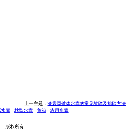
上一主题：
液袋圆锥体水囊的常见故障及排除方法
形水囊
枕型水囊
鱼箱
农用水囊
有限公司 版权所有