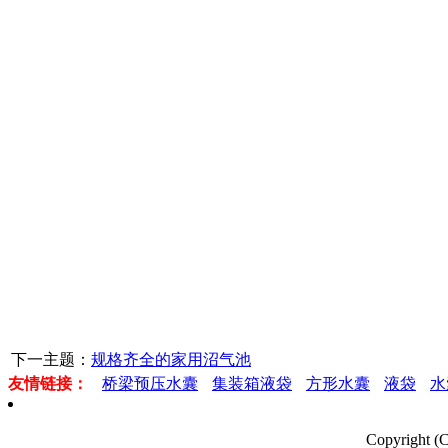
下一主题：
规格齐全的家用沼气池
友情链接：
桥梁预压水囊
集装箱液袋
方形水囊
液袋
水
Copyrigh