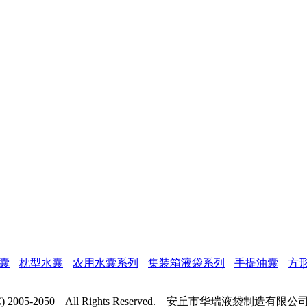
囊
枕型水囊
农用水囊系列
集装箱液袋系列
手提油囊
方
t (C) 2005-2050 All Rights Reserved. 安丘市华瑞液袋制造