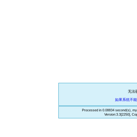
无法
如果系统不
Processed in 0.08834 second(s), my
Version:3.3[2250], Co