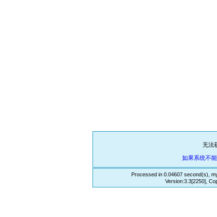
无法
如果系统不
Processed in 0.04607 second(s), my
Version:3.3[2250], Co